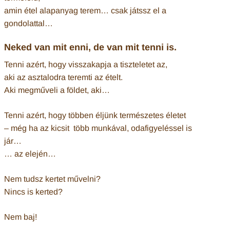
amin étel alapanyag terem… csak játssz el a
gondolattal…
Neked van mit enni, de van mit tenni is.
Tenni azért, hogy visszakapja a tiszteletet az,
aki az asztalodra teremti az ételt.
Aki megműveli a földet, aki…
Tenni azért, hogy többen éljünk természetes életet
– még ha az kicsit több munkával, odafigyeléssel is
jár…
… az elején…
Nem tudsz kertet művelni?
Nincs is kerted?
Nem baj!