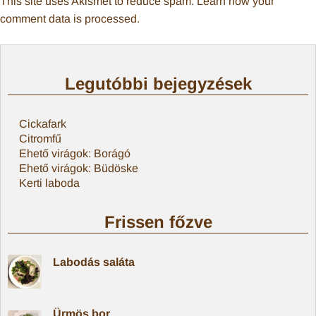
This site uses Akismet to reduce spam.
Learn how your
comment data is processed
.
Legutóbbi bejegyzések
Cickafark
Citromfű
Ehető virágok: Borágó
Ehető virágok: Büdöske
Kerti laboda
Frissen főzve
Labodás saláta
Ürmös bor