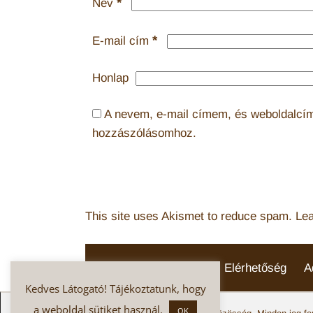
*
Név
*
E-mail cím
Honlap
A nevem, e-mail címem, és weboldalc
hozzászólásomhoz.
This site uses Akismet to reduce spam.
Lea
Hírlevél
Aktuális
Elérhetőség
A
Kedves Látogató! Tájékoztatunk, hogy
a weboldal sütiket használ.
OK