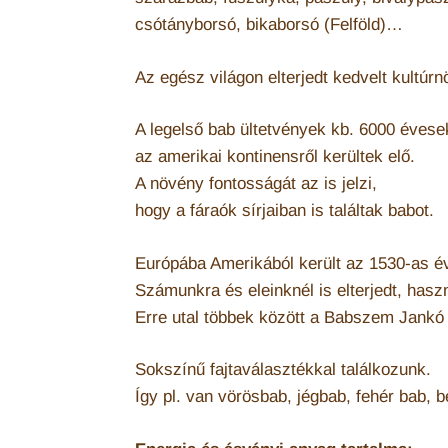
csótányborsó, bikaborsó (Felföld)…
Az egész világon elterjedt kedvelt kultúrn
A legelső bab ültetvények kb. 6000 évese
az amerikai kontinensről kerültek elő.
A növény fontosságát az is jelzi,
hogy a fáraók sírjaiban is találtak babot.
Európába Amerikából került az 1530-as é
Számunkra és eleinknél is elterjedt, hasz
Erre utal többek között a Babszem Jank
Sokszínű fajtaválasztékkal találkozunk.
Így pl. van vörösbab, jégbab, fehér bab, b