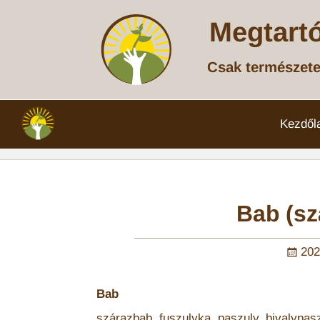
Megtart
Csak természet
Kezdől
Bab (sz
202
Bab
szárazbab, fuszulyka, paszuly, bivalypasz