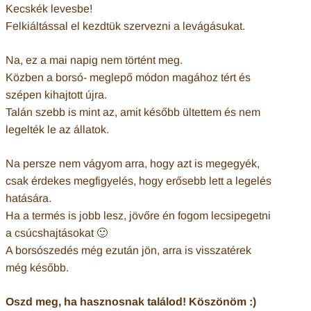
Kecskék levesbe!
Felkiáltással el kezdtük szervezni a levágásukat.
Na, ez a mai napig nem történt meg.
Közben a borsó- meglepő módon magához tért és
szépen kihajtott újra.
Talán szebb is mint az, amit később ültettem és nem
legelték le az állatok.
Na persze nem vágyom arra, hogy azt is megegyék,
csak érdekes megfigyelés, hogy erősebb lett a legelés
hatására.
Ha a termés is jobb lesz, jövőre én fogom lecsipegetni
a csúcshajtásokat 🙂
A borsószedés még ezután jön, arra is visszatérek
még később.
Oszd meg, ha hasznosnak találod! Köszönöm :)