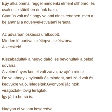
Egy alkalommal reggel mindenki elment otthonról és
csak este sötétben értünk haza.
Gyanús volt már, hogy valami nincs rendben, mert a
bejáratnál a növényeket valami lerágta.
Az udvarban őskáosz uralkodott.
Minden fölborítva, széttépve, szétszórva.
A kecskék!
Kiszabadultak a hegyoldalról és bevonultak a belső
udvarra.
A veteményes kert el volt zárva, az ajtón retesz.
De valahogy kinyitották és mindent, ami zöld volt és
kedvükre való, lelegeltek.Gyönyörű jácintok
virágoztak- tövig lerágták.
Így járt a borsó is.
Nagyon el voltam keseredve.