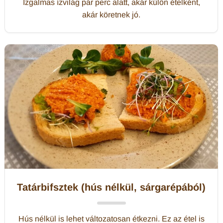
Izgalmas ízvilág pár perc alatt, akár külön ételként,
akár köretnek jó.
Tatárbifsztek (hús nélkül, sárgarépából)
Hús nélkül is lehet változatosan étkezni. Ez az étel is